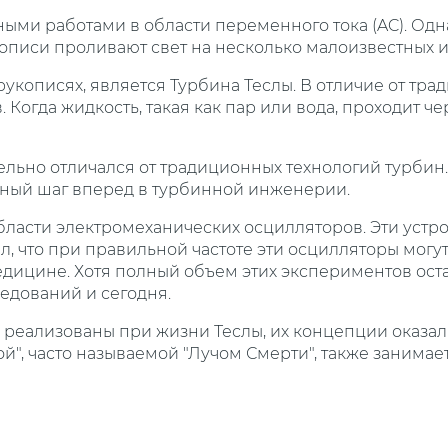
ми работами в области переменного тока (AC). Одна
кописи проливают свет на несколько малоизвестных 
укописях, является Турбина Теслы. В отличие от тр
 Когда жидкость, такая как пар или вода, проходит ч
льно отличался от традиционных технологий турбин.
ьный шаг вперед в турбинной инженерии.
бласти электромеханических осцилляторов. Эти устр
 что при правильной частоте эти осцилляторы могут 
едицине. Хотя полный объем этих экспериментов ос
ледований и сегодня.
ю реализованы при жизни Теслы, их концепции оказа
", часто называемой "Лучом Смерти", также занимает