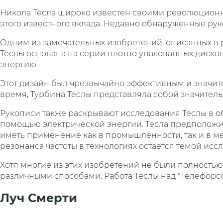
Никола Тесла широко известен своими революционны
этого известного вклада. Недавно обнаруженные ру
Одним из замечательных изобретений, описанных в р
Теслы основана на серии плотно упакованных дисков.
энергию.
Этот дизайн был чрезвычайно эффективным и значите
время, Турбина Теслы представляла собой значител
Рукописи также раскрывают исследования Теслы в о
помощью электрической энергии. Тесла предположил,
иметь применение как в промышленности, так и в м
резонанса частоты в технологиях остается темой исс
Хотя многие из этих изобретений не были полность
различными способами. Работа Теслы над "Телефорсой
Луч Смерти