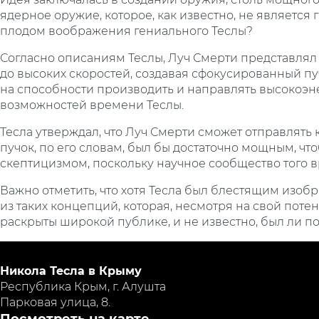
ядерное оружие, которое, как известно, не являетс
плодом воображения гениального Теслы?
Согласно описаниям Теслы, Луч Смерти представлял 
до высоких скоростей, создавая сфокусированный п
на способности производить и направлять высокоэн
возможностей времени Теслы.
Тесла утверждал, что Луч Смерти сможет отправлять
пучок, по его словам, был бы достаточно мощным, чт
скептицизмом, поскольку научное сообщество того 
Важно отметить, что хотя Тесла был блестящим изоб
из таких концепций, которая, несмотря на свой поте
раскрыты широкой публике, и не известно, был ли п
Никола Тесла в Крыму
Республика Крым, г. Алушта
Парковая улица, 8.