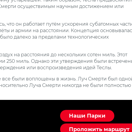
Луч Смерти осуществимым научным достижением или
ь, что он работает путём ускорения субатомных част
лёты и армии на расстоянии. Концепция основывала
 было далеко за пределами технологических
здух на расстояния до нескольких сотен миль. Этот
нии 250 миль. Однако эти утверждения были встречен
верждения или воспроизведения идей Теслы.
не все были воплощены в жизнь. Луч Смерти был одно
относительно Луча Смерти никогда не были полностью
Наши Парки
Проложить маршрут