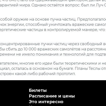
я гарантией мира. Однако остаётся вопрос: был ли 
собой оружие на основе пучка частиц. Предполагалос
учок энергии, способный уничтожать вражеские само
ергетические частицы в контролируемой манере, что
 концентрированные пучки частиц через свободный во
обы сбить до 10 000 вражеских самолётов на расстоя
времени не имело понимания и технологий для подт
ретателем, многие его идеи были теоретическими и 
нциал, осталась в основном на бумаге. Планы Теслы 
остроен какой-либо рабочий прототип.
Билеты
Расписание и цены
Это интересно