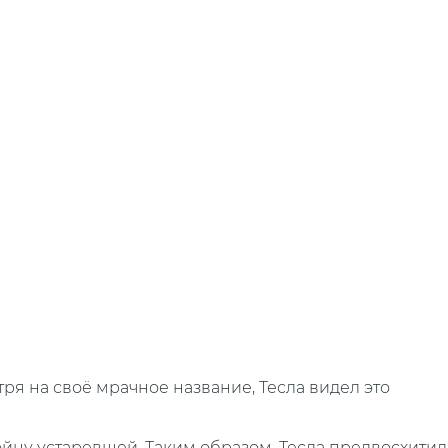
ря на своё мрачное название, Тесла видел это
ойну устаревшей. Таким образом, Тесла предвосхитил