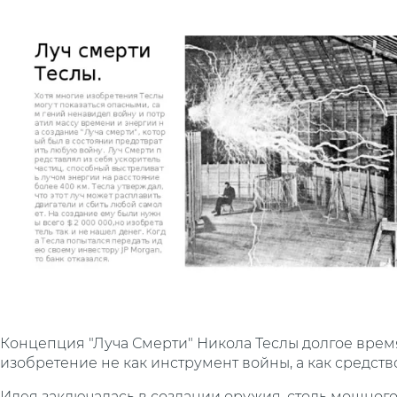
Концепция "Луча Смерти" Никола Теслы долгое время
изобретение не как инструмент войны, а как средст
Идея заключалась в создании оружия, столь мощного